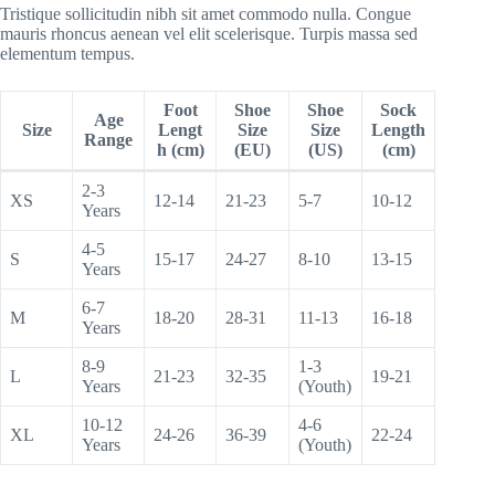
Tristique sollicitudin nibh sit amet commodo nulla. Congue
mauris rhoncus aenean vel elit scelerisque. Turpis massa sed
elementum tempus.
Foot
Shoe
Shoe
Sock
Age
Size
Lengt
Size
Size
Length
Range
h (cm)
(EU)
(US)
(cm)
2-3
XS
12-14
21-23
5-7
10-12
Years
4-5
S
15-17
24-27
8-10
13-15
Years
6-7
M
18-20
28-31
11-13
16-18
Years
8-9
1-3
L
21-23
32-35
19-21
Years
(Youth)
10-12
4-6
XL
24-26
36-39
22-24
Years
(Youth)