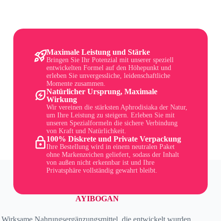
Maximale Leistung und Stärke
Bringen Sie Ihr Potenzial mit unserer speziell
entwickelten Formel auf den Höhepunkt und
erleben Sie unvergessliche, leidenschaftliche
Momente zusammen.
Natürlicher Ursprung, Maximale
Wirkung
Wir vereinen die stärksten Aphrodisiaka der Natur,
um Ihre Leistung zu steigern. Erleben Sie mit
unseren Spezialformeln die sichere Verbindung
von Kraft und Natürlichkeit.
100% Diskrete und Private Verpackung
Ihre Bestellung wird in einem neutralen Paket
ohne Markenzeichen geliefert, sodass der Inhalt
von außen nicht erkennbar ist und Ihre
Privatsphäre vollständig gewahrt bleibt.
AYIBOGAN
Wirksame Nahrungsergänzungsmittel, die entwickelt wurden,