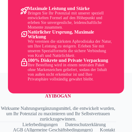
Maximale Leistung und Stärke
Bringen Sie Ihr Potenzial mit unserer speziell
entwickelten Formel auf den Höhepunkt und
erleben Sie unvergessliche, leidenschaftliche
Momente zusammen.
Natürlicher Ursprung, Maximale
Wirkung
Wir vereinen die stärksten Aphrodisiaka der Natur,
um Ihre Leistung zu steigern. Erleben Sie mit
unseren Spezialformeln die sichere Verbindung
von Kraft und Natürlichkeit.
100% Diskrete und Private Verpackung
Ihre Bestellung wird in einem neutralen Paket
ohne Markenzeichen geliefert, sodass der Inhalt
von außen nicht erkennbar ist und Ihre
Privatsphäre vollständig gewahrt bleibt.
AYIBOGAN
Wirksame Nahrungsergänzungsmittel, die entwickelt wurden,
um Ihr Potenzial zu maximieren und Ihr Selbstvertrauen
zurückzugewinnen.
Lieferbedingungen
Datenschutzerklärung
AGB (Allgemeine Geschäftsbedingungen)
Kontakt