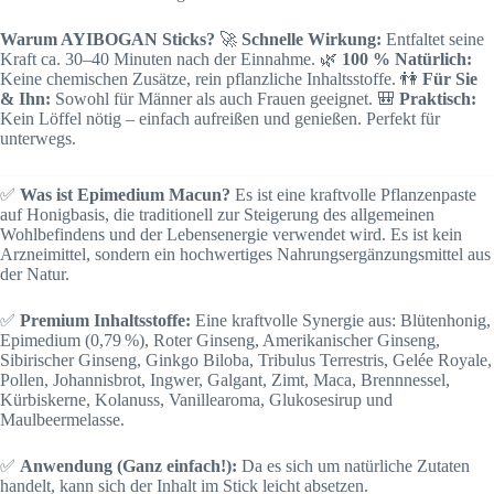
Warum AYIBOGAN Sticks?
🚀
Schnelle Wirkung:
Entfaltet seine
Kraft ca. 30–40 Minuten nach der Einnahme. 🌿
100 % Natürlich:
Keine chemischen Zusätze, rein pflanzliche Inhaltsstoffe. 👫
Für Sie
& Ihn:
Sowohl für Männer als auch Frauen geeignet. 🎒
Praktisch:
Kein Löffel nötig – einfach aufreißen und genießen. Perfekt für
unterwegs.
✅
Was ist Epimedium Macun?
Es ist eine kraftvolle Pflanzenpaste
auf Honigbasis, die traditionell zur Steigerung des allgemeinen
Wohlbefindens und der Lebensenergie verwendet wird. Es ist kein
Arzneimittel, sondern ein hochwertiges Nahrungsergänzungsmittel aus
der Natur.
✅
Premium Inhaltsstoffe:
Eine kraftvolle Synergie aus: Blütenhonig,
Epimedium (0,79 %), Roter Ginseng, Amerikanischer Ginseng,
Sibirischer Ginseng, Ginkgo Biloba, Tribulus Terrestris, Gelée Royale,
Pollen, Johannisbrot, Ingwer, Galgant, Zimt, Maca, Brennnessel,
Kürbiskerne, Kolanuss, Vanillearoma, Glukosesirup und
Maulbeermelasse.
✅
Anwendung (Ganz einfach!):
Da es sich um natürliche Zutaten
handelt, kann sich der Inhalt im Stick leicht absetzen.