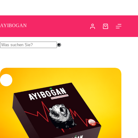
1 x Ayibogan stick 12×10 gr Sitick
In den Warenkorb
44.90
€
AYIBOGAN