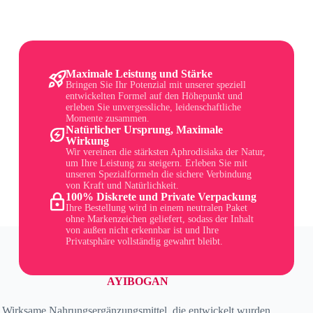
Maximale Leistung und Stärke
Bringen Sie Ihr Potenzial mit unserer speziell
entwickelten Formel auf den Höhepunkt und
erleben Sie unvergessliche, leidenschaftliche
Momente zusammen.
Natürlicher Ursprung, Maximale
Wirkung
Wir vereinen die stärksten Aphrodisiaka der Natur,
um Ihre Leistung zu steigern. Erleben Sie mit
unseren Spezialformeln die sichere Verbindung
von Kraft und Natürlichkeit.
100% Diskrete und Private Verpackung
Ihre Bestellung wird in einem neutralen Paket
ohne Markenzeichen geliefert, sodass der Inhalt
von außen nicht erkennbar ist und Ihre
Privatsphäre vollständig gewahrt bleibt.
AYIBOGAN
Wirksame Nahrungsergänzungsmittel, die entwickelt wurden,