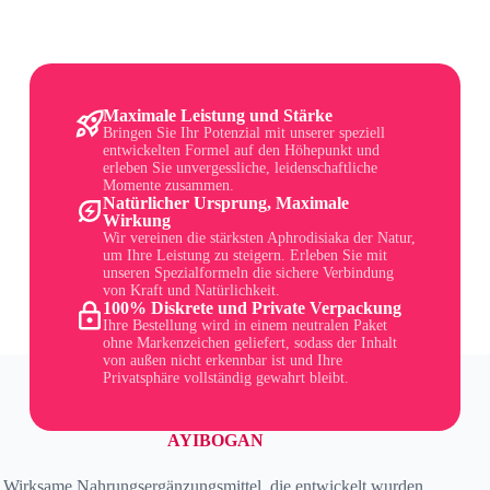
Maximale Leistung und Stärke
Bringen Sie Ihr Potenzial mit unserer speziell
entwickelten Formel auf den Höhepunkt und
erleben Sie unvergessliche, leidenschaftliche
Momente zusammen.
Natürlicher Ursprung, Maximale
Wirkung
Wir vereinen die stärksten Aphrodisiaka der Natur,
um Ihre Leistung zu steigern. Erleben Sie mit
unseren Spezialformeln die sichere Verbindung
von Kraft und Natürlichkeit.
100% Diskrete und Private Verpackung
Ihre Bestellung wird in einem neutralen Paket
ohne Markenzeichen geliefert, sodass der Inhalt
von außen nicht erkennbar ist und Ihre
Privatsphäre vollständig gewahrt bleibt.
AYIBOGAN
Wirksame Nahrungsergänzungsmittel, die entwickelt wurden,