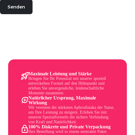
Senden
Maximale Leistung und Stärke
Bringen Sie Ihr Potenzial mit unserer speziell
entwickelten Formel auf den Höhepunkt und
erleben Sie unvergessliche, leidenschaftliche
Momente zusammen.
Natürlicher Ursprung, Maximale
Wirkung
Wir vereinen die stärksten Aphrodisiaka der Natur,
um Ihre Leistung zu steigern. Erleben Sie mit
unseren Spezialformeln die sichere Verbindung
von Kraft und Natürlichkeit.
100% Diskrete und Private Verpackung
Ihre Bestellung wird in einem neutralen Paket