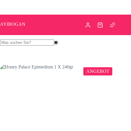
Honey Palace Epimedium 1 X 240gr
In den Warenkorb
29.90
€
39.00
€
AYIBOGAN
ANGEBOT