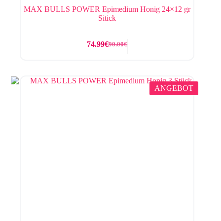
MAX BULLS POWER Epimedium Honig 24×12 gr
Sitick
74.99
€
90.00
€
ANGEBOT