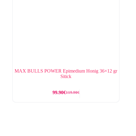
MAX BULLS POWER Epimedium Honig 36×12 gr
Sitick
99.90
€
119.90
€