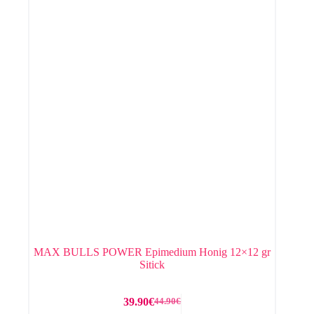
MAX BULLS POWER Epimedium Honig 12×12 gr
Sitick
39.90
€
44.90
€