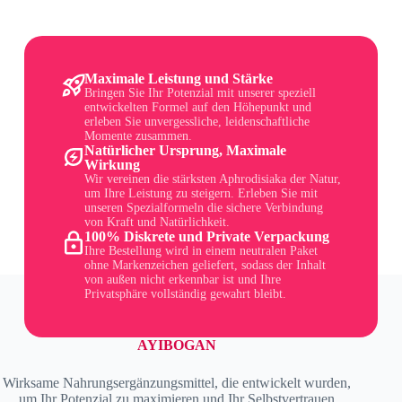
Maximale Leistung und Stärke
Bringen Sie Ihr Potenzial mit unserer speziell
entwickelten Formel auf den Höhepunkt und
erleben Sie unvergessliche, leidenschaftliche
Momente zusammen.
Natürlicher Ursprung, Maximale
Wirkung
Wir vereinen die stärksten Aphrodisiaka der Natur,
um Ihre Leistung zu steigern. Erleben Sie mit
unseren Spezialformeln die sichere Verbindung
von Kraft und Natürlichkeit.
100% Diskrete und Private Verpackung
Ihre Bestellung wird in einem neutralen Paket
ohne Markenzeichen geliefert, sodass der Inhalt
von außen nicht erkennbar ist und Ihre
Privatsphäre vollständig gewahrt bleibt.
AYIBOGAN
Wirksame Nahrungsergänzungsmittel, die entwickelt wurden,
um Ihr Potenzial zu maximieren und Ihr Selbstvertrauen