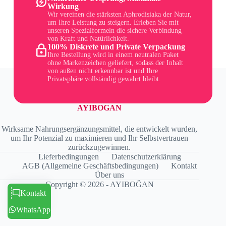
Wirkung
Wir vereinen die stärksten Aphrodisiaka der Natur,
um Ihre Leistung zu steigern. Erleben Sie mit
unseren Spezialformeln die sichere Verbindung
von Kraft und Natürlichkeit.
100% Diskrete und Private Verpackung
Ihre Bestellung wird in einem neutralen Paket
ohne Markenzeichen geliefert, sodass der Inhalt
von außen nicht erkennbar ist und Ihre
Privatsphäre vollständig gewahrt bleibt.
AYIBOGAN
Wirksame Nahrungsergänzungsmittel, die entwickelt wurden,
um Ihr Potenzial zu maximieren und Ihr Selbstvertrauen
zurückzugewinnen.
Lieferbedingungen
Datenschutzerklärung
AGB (Allgemeine Geschäftsbedingungen)
Kontakt
Über uns
Copyright © 2026 - AYIBOĞAN
Kontakt
WhatsApp